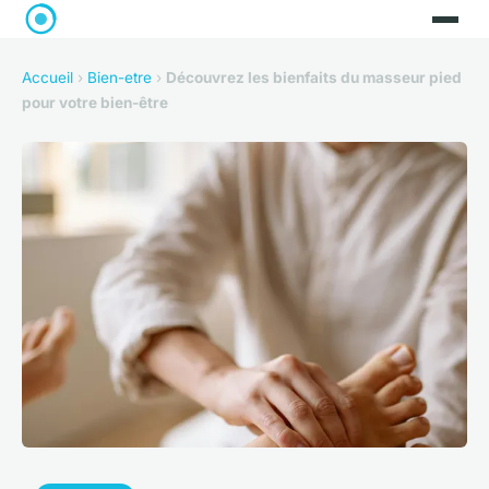
Accueil
›
Bien-etre
›
Découvrez les bienfaits du masseur pied
pour votre bien-être