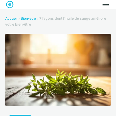
Accueil
›
Bien-etre
›
7 façons dont l'huile de sauge améliore
votre bien-être