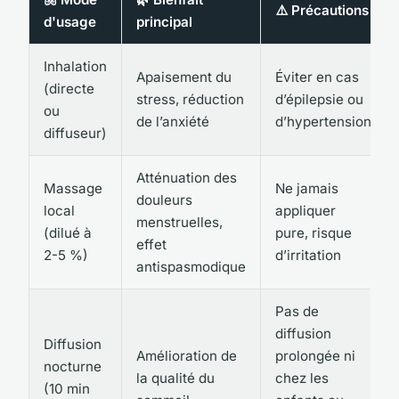
⚠️ Précautions
d'usage
principal
Inhalation
Apaisement du
Éviter en cas
(directe
stress, réduction
d’épilepsie ou
ou
de l’anxiété
d’hypertension
diffuseur)
Atténuation des
Massage
Ne jamais
douleurs
local
appliquer
menstruelles,
(dilué à
pure, risque
effet
2-5 %)
d’irritation
antispasmodique
Pas de
diffusion
Diffusion
Amélioration de
prolongée ni
nocturne
la qualité du
chez les
(10 min