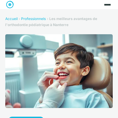
Accueil
›
Professionnels
›
Les meilleurs avantages de
l'orthodontie pédiatrique à Nanterre