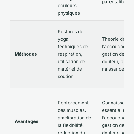
parentalité
douleurs
physiques
Postures de
yoga,
Théorie de
techniques de
l’accouchemen
Méthodes
respiration,
gestion de la
utilisation de
douleur, plan 
matériel de
naissance
soutien
Renforcement
Connaissance
des muscles,
essentielles su
amélioration de
l’accouchemen
Avantages
la flexibilité,
gestion de la
réduction du
douleur, souti